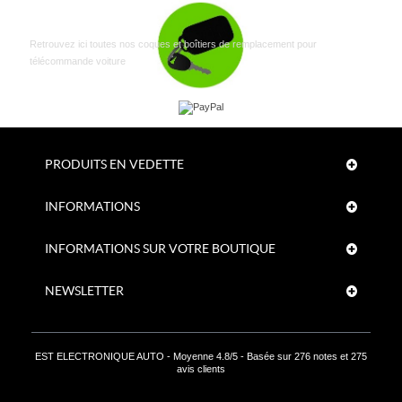
Boîtiers clés
Retrouvez ici toutes nos coques et boîtiers de remplacement pour
télécommande voiture
PRODUITS EN VEDETTE
INFORMATIONS
INFORMATIONS SUR VOTRE BOUTIQUE
NEWSLETTER
EST ELECTRONIQUE AUTO
- Moyenne
4.8
/
5
- Basée sur
276
notes et
275
avis clients