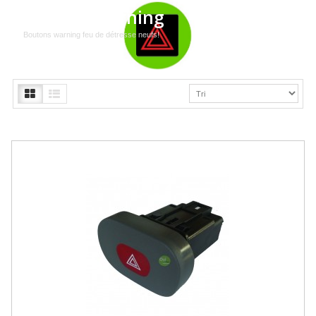
Bouton Warning
Boutons warning feu de détresse neufs!