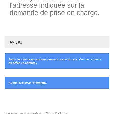
l'adresse indiquée sur la
demande de prise en charge.
AVIS (0)
Seuls les clients enregistrés peuvent poster un avis.
Connectez-vous
ou créez un compte
.
Aucun avis pour le moment.
Réparation calculateur airbag DS 3 DS 5
(
129
EUR
)