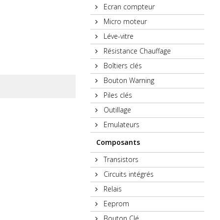
Ecran compteur
Micro moteur
Léve-vitre
Résistance Chauffage
Boîtiers clés
Bouton Warning
Piles clés
Outillage
Emulateurs
Composants
Transistors
Circuits intégrés
Relais
Eeprom
Bouton Clé