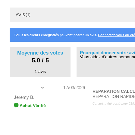
AVIS (1)
Seuls les clients enregistrés peuvent poster un avis.
Connectez-vous ou cr
Moyenne des votes
Pourquoi donner votre avi
Vous aidez d'autres personn
5.0 / 5
1 avis
17/03/2026
5
/
5
REPARATION CALCU
REPARATION RAPIDE
Jeremy B.
Cet avis a été posté pour
5191
Achat Vérifié