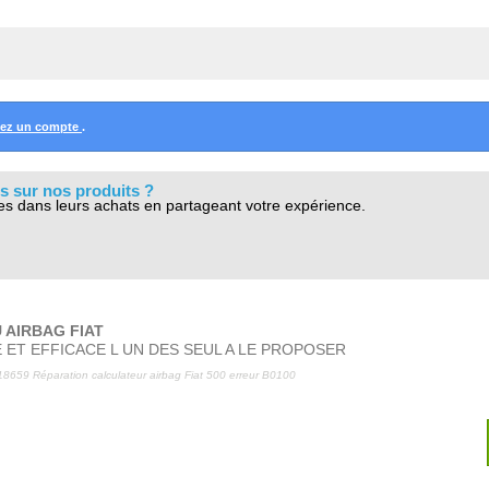
éez un compte
.
s sur nos produits ?
es dans leurs achats en partageant votre expérience.
 AIRBAG FIAT
 ET EFFICACE L UN DES SEUL A LE PROPOSER
8659 Réparation calculateur airbag Fiat 500 erreur B0100