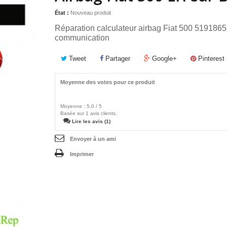
État :
Nouveau produit
Réparation calculateur airbag Fiat 500 51918
communication
Tweet
Partager
Google+
Pinterest
Moyenne des votes pour ce produit
Moyenne :
5.0
/
5
Basée sur
1
avis clients.
Lire les avis (1)
Envoyer à un ami
Imprimer