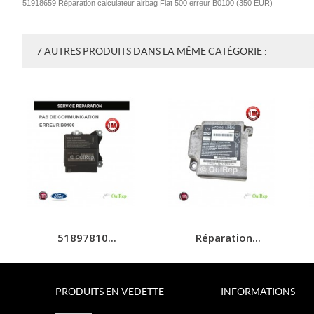
51918659 Réparation calculateur airbag Fiat 500 erreur B0100
(
350
EUR
)
7 AUTRES PRODUITS DANS LA MÊME CATÉGORIE :
51897810...
Réparation...
PRODUITS EN VEDETTE
INFORMATIONS