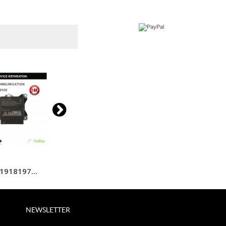
1918197...
51963734...
5183858
NEWSLETTER