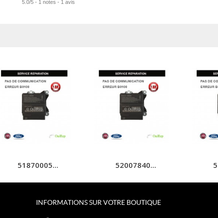
5.0
/
5
-
1
notes -
1
avis
51870005...
52007840...
5
INFORMATIONS SUR VOTRE BOUTIQUE