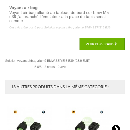
Voyant air bag
Voyant air bag allumé au tableau de bord sur bmw M5
e39.j'ai branché l'émulateur a la place du tapis sensitif
comme...
Cet avis a été posté pour
Solution voyant airbag allumé BMW SERIE 5 E39
VOIR PLUS D'AVIS
Solution voyant airbag allumé BMW SERIE 5 E39
(
23.9
EUR
)
5.0
/
5
-
2
notes -
2
avis
13 AUTRES PRODUITS DANS LA MÊME CATÉGORIE :