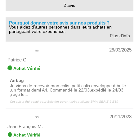
2 avis
Pourquoi donner votre avis sur nos produits ?
Vous aidez d'autres personnes dans leurs achats en
partageant votre expérience.
Plus d'info
29/03/2025
5
/
5
Patrice C.
Achat Vérifié
Airbag
Je viens de recevoir mon colis ,petit colis enveloppe à bulle
,un format demi A4. Commandé le 22/03,expédié le 24/03
,reçu le...
Cet avis a été posté pour
Solution voyant airbag allumé BMW SERIE 5 E39
20/11/2023
5
/
5
Jean François M.
Achat Vérifié