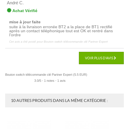
André C.
Achat Vérifié
mise à jour faite
suite à la livraison erronée BT2 a la place de BT1 rectifié
après un contact téléphonique tout est OK et rentré dans
l'ordre
Cet avis a été posté pour
Bouton switch télécommande clé Partner Expert
VOIR PLUS D'AVIS
Bouton switch télécommande clé Partner Expert
(
5.5
EUR
)
3.0
/
5
-
1
notes -
1
avis
10 AUTRES PRODUITS DANS LA MÊME CATÉGORIE :