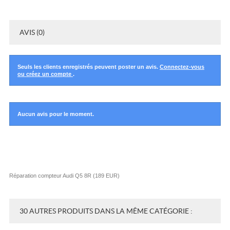
AVIS (0)
Seuls les clients enregistrés peuvent poster un avis.
Connectez-vous
ou créez un compte
.
Aucun avis pour le moment.
Réparation compteur Audi Q5 8R
(
189
EUR
)
30 AUTRES PRODUITS DANS LA MÊME CATÉGORIE :