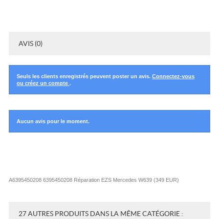
AVIS (0)
Seuls les clients enregistrés peuvent poster un avis.
Connectez-vous
ou créez un compte
.
Aucun avis pour le moment.
A6395450208 6395450208 Réparation EZS Mercedes W639
(
349
EUR
)
27 AUTRES PRODUITS DANS LA MÊME CATÉGORIE :