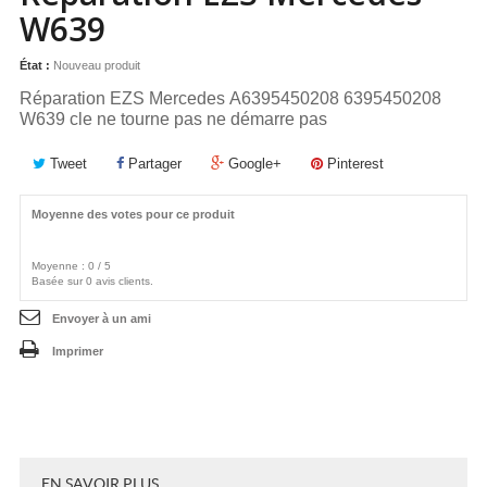
W639
État :
Nouveau produit
Réparation EZS Mercedes A6395450208 6395450208
W639 cle ne tourne pas ne démarre pas
Tweet
Partager
Google+
Pinterest
Moyenne des votes pour ce produit
Moyenne :
0
/
5
Basée sur
0
avis clients.
Envoyer à un ami
Imprimer
EN SAVOIR PLUS