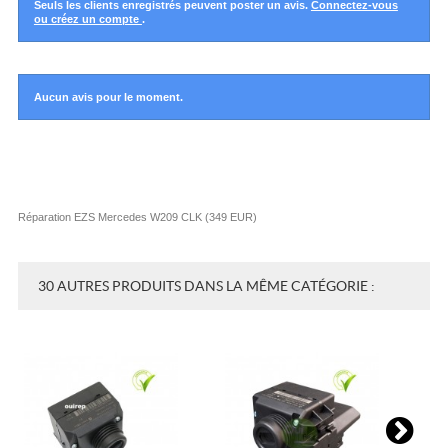
Seuls les clients enregistrés peuvent poster un avis.
Connectez-vous
ou créez un compte
.
Aucun avis pour le moment.
Réparation EZS Mercedes W209 CLK
(
349
EUR
)
30 AUTRES PRODUITS DANS LA MÊME CATÉGORIE :