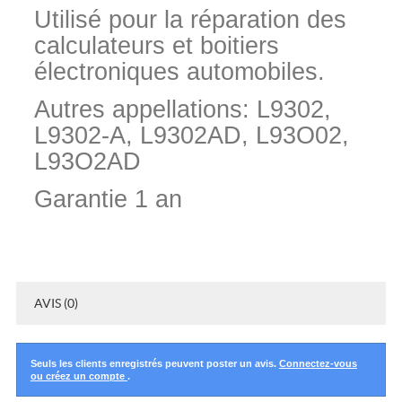
Utilisé pour la réparation des
calculateurs et boitiers
électroniques automobiles.
Autres appellations: L9302,
L9302-A, L9302AD, L93O02,
L93O2AD
Garantie 1 an
AVIS (0)
Seuls les clients enregistrés peuvent poster un avis.
Connectez-vous
ou créez un compte
.