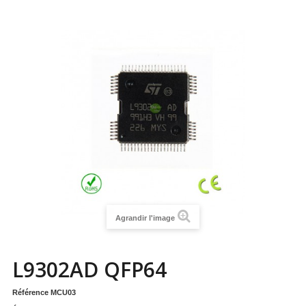
Agrandir l'image
L9302AD QFP64
Référence
MCU03