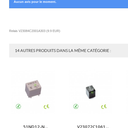
Aucun avis pour le moment.
Relais V23084C2001A303
(
9.9
EUR
)
14 AUTRES PRODUITS DANS LA MÊME CATÉGORIE :
51ND12-N...
V23072C1061...