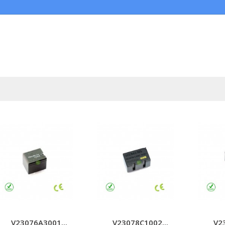
V23076A3001...
V23078C1002...
V2