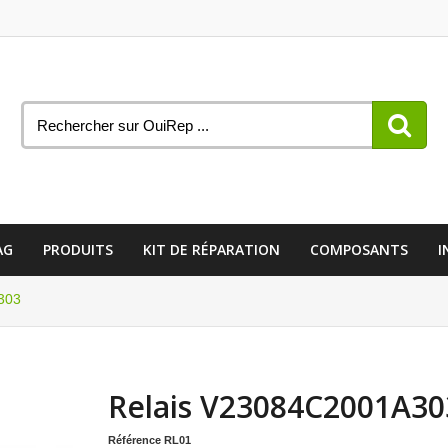
AG
PRODUITS
KIT DE RÉPARATION
COMPOSANTS
I
303
Relais V23084C2001A30
Référence
RL01