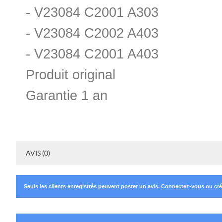
- V23084 C2001 A303
- V23084 C2002 A403
- V23084 C2001 A403
Produit original
Garantie 1 an
AVIS (0)
Seuls les clients enregistrés peuvent poster un avis.
Connectez-vous ou cr