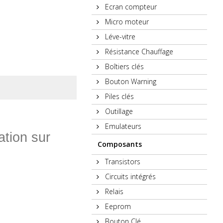
Ecran compteur
Micro moteur
Léve-vitre
Résistance Chauffage
Boîtiers clés
Bouton Warning
Piles clés
Outillage
Emulateurs
ation sur
Composants
Transistors
Circuits intégrés
Relais
Eeprom
Bouton Clé