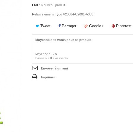
État :
Nouveau produit
Relais siemens Tyco V23084-C2001-A303
Tweet
Partager
Google+
Pinterest
Moyenne des votes pour ce produit
Moyenne :
0
/
5
Basée sur
0
avis clients.
Envoyer à un ami
Imprimer