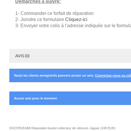
Démarches à suivre:
1- Commander ce forfait de réparation
2- Joindre ce formulaire
Cliquez-ici
3- Envoyer votre colis à l'adresse indiquée sur le formul
AVIS (0)
Seuls les clients enregistrés peuvent poster un avis.
Connectez-vous ou cr
Aucun avis pour le moment.
DX237E453AB Réparation bouton sélecteur de vitesses Jaguar
(
249
EUR
)