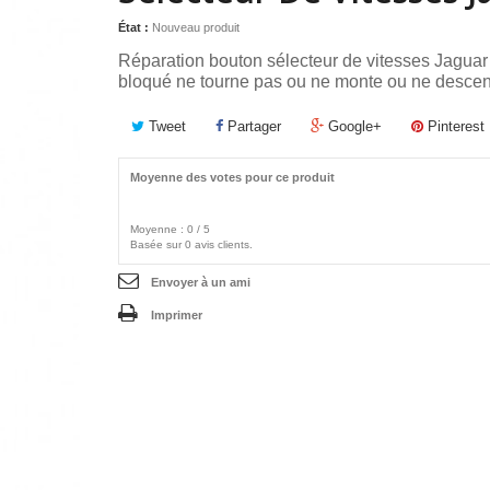
État :
Nouveau produit
Réparation bouton sélecteur de vitesses Jag
bloqué ne tourne pas ou ne monte ou ne desce
Tweet
Partager
Google+
Pinterest
Moyenne des votes pour ce produit
Moyenne :
0
/
5
Basée sur
0
avis clients.
Envoyer à un ami
Imprimer