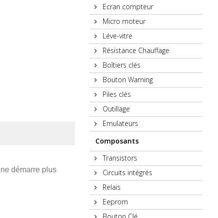
Ecran compteur
Micro moteur
Léve-vitre
Résistance Chauffage
Boîtiers clés
Bouton Warning
Piles clés
Outillage
Emulateurs
Composants
Transistors
e ne démarre plus
Circuits intégrés
Relais
Eeprom
Bouton Clé