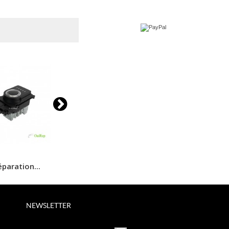
paration...
Réparation...
Réparati
NEWSLETTER