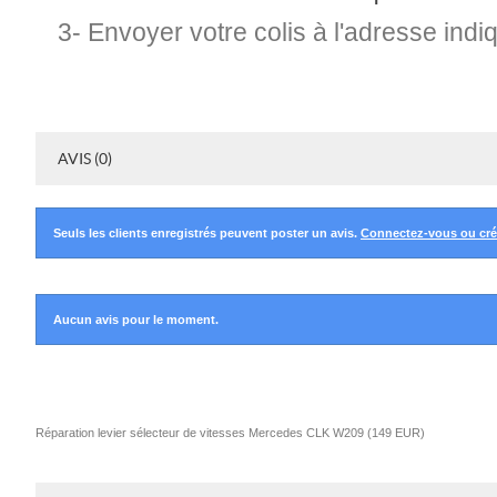
3- Envoyer votre colis à l'adresse indi
AVIS (0)
Seuls les clients enregistrés peuvent poster un avis.
Connectez-vous ou cr
Aucun avis pour le moment.
Réparation levier sélecteur de vitesses Mercedes CLK W209
(
149
EUR
)