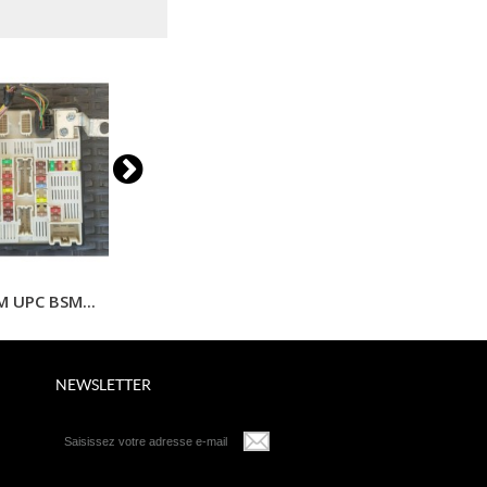
 UPC BSM...
Clonage...
Suppléme
NEWSLETTER