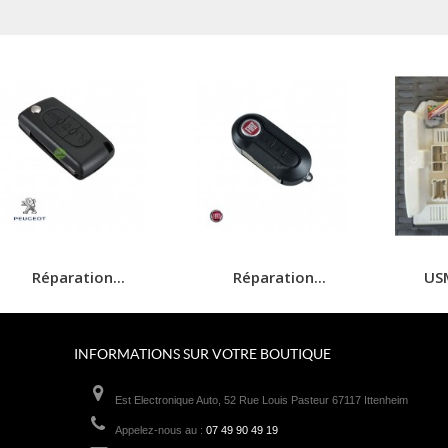
Réparation...
Réparation...
USM
INFORMATIONS SUR VOTRE BOUTIQUE
Est Electronique Auto, 52 Rue Louis Pasteur 67117 Ittenheim
Appelez-nous au :
07 49 90 49 19