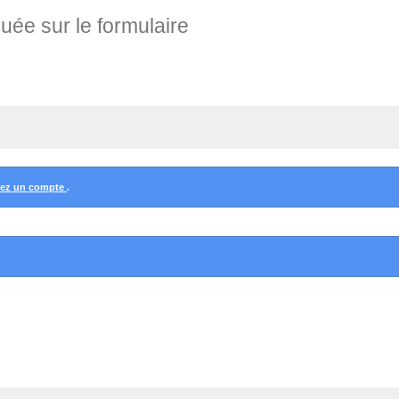
quée sur le formulaire
éez un compte
.