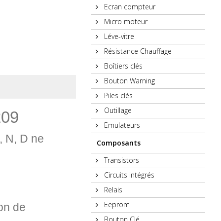
Ecran compteur
Micro moteur
Léve-vitre
Résistance Chauffage
Boîtiers clés
Bouton Warning
Piles clés
Outillage
209
Emulateurs
, N, D ne
Composants
Transistors
Circuits intégrés
Relais
Eeprom
on de
Bouton Clé