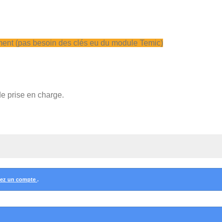
ment (pas besoin des clés eu du module Temic)
 prise en charge.
éez un compte
.