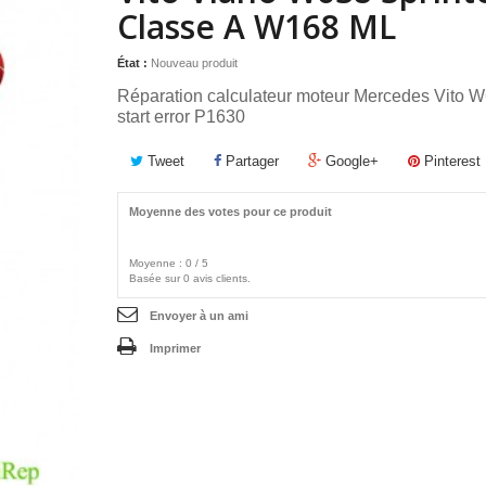
Classe A W168 ML
État :
Nouveau produit
Réparation calculateur moteur Mercedes Vito
start error P1630
Tweet
Partager
Google+
Pinterest
Moyenne des votes pour ce produit
Moyenne :
0
/
5
Basée sur
0
avis clients.
Envoyer à un ami
Imprimer