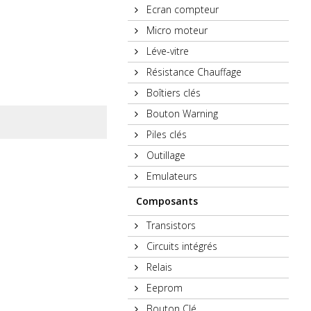
Ecran compteur
Micro moteur
Léve-vitre
Résistance Chauffage
Boîtiers clés
Bouton Warning
Piles clés
Outillage
Emulateurs
Composants
Transistors
Circuits intégrés
Relais
Eeprom
Bouton Clé