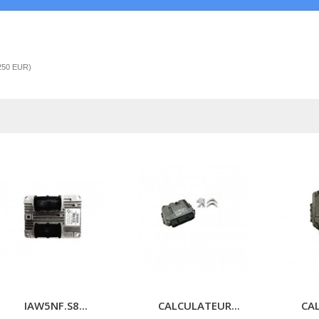
250
EUR
)
IAW5NF.S8...
CALCULATEUR...
CAL