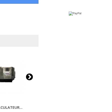
CULATEUR...
Réparation...
Adaptati