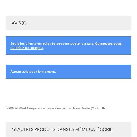
AVIS (0)
Seuls les clients enregistrés peuvent poster un avis.
Connectez-vous
ou créez un compte
.
Aucun avis pour le moment.
6Q0909605AM Réparation calculateur airbag New Beetle
(
250
EUR
)
16 AUTRES PRODUITS DANS LA MÊME CATÉGORIE :