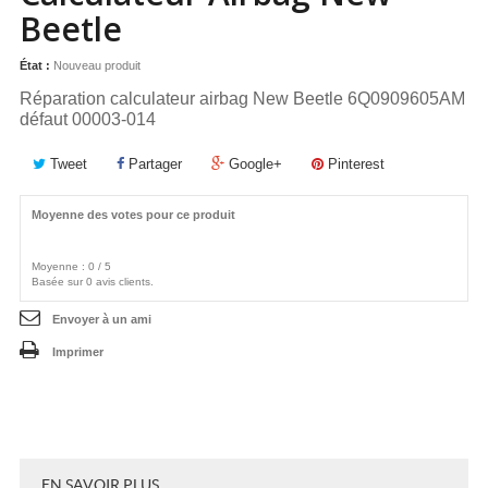
Beetle
État :
Nouveau produit
Réparation calculateur airbag New Beetle 6Q0909605AM
défaut 00003-014
Tweet
Partager
Google+
Pinterest
Moyenne des votes pour ce produit
Moyenne :
0
/
5
Basée sur
0
avis clients.
Envoyer à un ami
Imprimer
EN SAVOIR PLUS