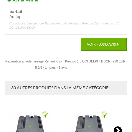
Achat Vérifié
parfait
Au top
Cet avis a été posté pour
Réparation anti-démarrage Renault Clio II Kangoo 1.5
DCI DELPHI DDCR
VOIR PLUS D'AVIS
Réparation anti-démarrage Renault Clio II Kangoo 1.5 DCI DELPHI DDCR
(
250
EUR
)
5.0
/
5
-
1
notes -
1
avis
30 AUTRES PRODUITS DANS LA MÊME CATÉGORIE :