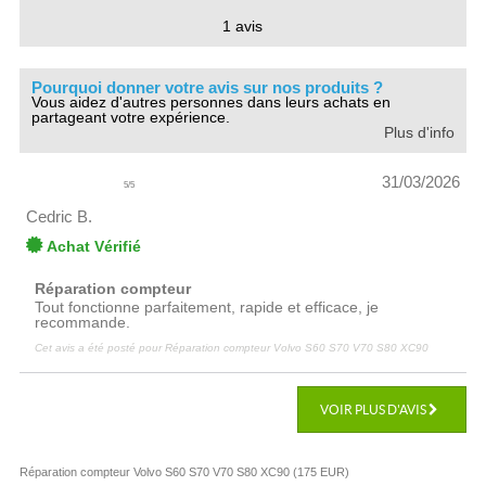
1 avis
Pourquoi donner votre avis sur nos produits ?
Vous aidez d'autres personnes dans leurs achats en
partageant votre expérience.
Plus d'info
31/03/2026
5
/
5
Cedric B.
Achat Vérifié
Réparation compteur
Tout fonctionne parfaitement, rapide et efficace, je
recommande.
Cet avis a été posté pour
Réparation compteur Volvo S60 S70 V70 S80 XC90
VOIR PLUS D'AVIS
Réparation compteur Volvo S60 S70 V70 S80 XC90
(
175
EUR
)