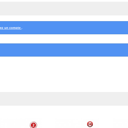
éez un compte
.