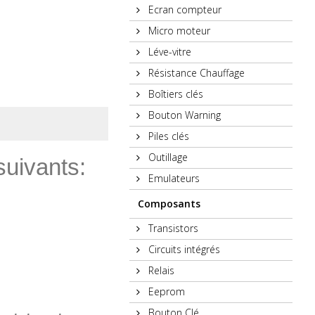
Ecran compteur
Micro moteur
Léve-vitre
Résistance Chauffage
Boîtiers clés
Bouton Warning
Piles clés
Outillage
uivants:
Emulateurs
Composants
Transistors
Circuits intégrés
Relais
Eeprom
Bouton Clé