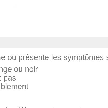
ne ou présente les symptômes s
nge ou noir
t pas
aiblement