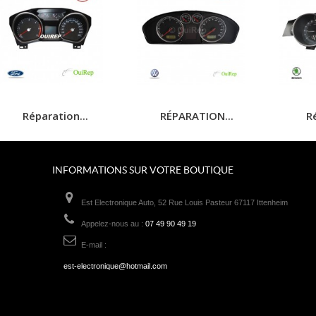
Réparation...
RÉPARATION...
Ré
INFORMATIONS SUR VOTRE BOUTIQUE
Est Electronique Auto, 52 Rue Louis Pasteur 67117 Ittenheim
Appelez-nous au :
07 49 90 49 19
E-mail :
est-electronique@hotmail.com