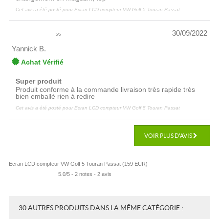
Cet avis a été posté pour
Ecran LCD compteur VW Golf 5 Touran Passat
30/09/2022
5
/
5
Yannick B.
Achat Vérifié
Super produit
Produit conforme à la commande livraison très rapide très
bien emballé rien à redire
Cet avis a été posté pour
Ecran LCD compteur VW Golf 5 Touran Passat
VOIR PLUS D'AVIS
Ecran LCD compteur VW Golf 5 Touran Passat
(
159
EUR
)
5.0
/
5
-
2
notes -
2
avis
30 AUTRES PRODUITS DANS LA MÊME CATÉGORIE :