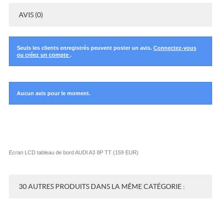
AVIS (0)
Seuls les clients enregistrés peuvent poster un avis.
Connectez-vous
ou créez un compte
.
Aucun avis pour le moment.
Ecran LCD tableau de bord AUDI A3 8P TT
(
159
EUR
)
30 AUTRES PRODUITS DANS LA MÊME CATÉGORIE :