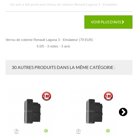
Cet avis a été posté pour
Verrou de colonne Renault Laguna 3 - Emulateur
VOIR PLUS D'AVIS
Verrou de colonne Renault Laguna 3 - Emulateur
(
79
EUR
)
5.0
/
5
-
3
notes -
3
avis
30 AUTRES PRODUITS DANS LA MÊME CATÉGORIE :