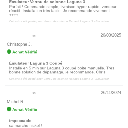
Emulateur Verrou de colonne Laguna 3
Parfait ! Commande simple, livraison hyper rapide. vendeur
réactif. Installation très facile. Je recommande vivement.
++++
Cet avis a été posté pour
Verrou de colonne Renault Laguna 3 - Emulateur
26/03/2025
5
/
5
Christophe J.
Achat Vérifié
Émulateur Laguna 3 Coupé
Installé en 5 min sur Laguna 3 coupé boite manuelle. Très
bonne solution de dépannage, je recommande. Chris
Cet avis a été posté pour
Verrou de colonne Renault Laguna 3 - Emulateur
26/11/2024
5
/
5
Michel R.
Achat Vérifié
impeccable
ca marche nickel !