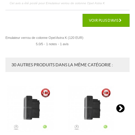
Cet avis a été posté pour
Emulateur verrou de colonne Opel Astra K
VOIR PLUS D'AVIS
Emulateur verrou de colonne Opel Astra K
(
120
EUR
)
5.0
/
5
-
1
notes -
1
avis
30 AUTRES PRODUITS DANS LA MÊME CATÉGORIE :