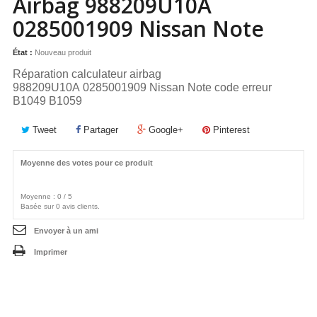
Airbag 988209U10A
0285001909 Nissan Note
État :
Nouveau produit
Réparation calculateur airbag
988209U10A
0285001909
Nissan Note code erreur
B1049 B1059
Tweet
Partager
Google+
Pinterest
Moyenne des votes pour ce produit
Moyenne :
0
/
5
Basée sur
0
avis clients.
Envoyer à un ami
Imprimer