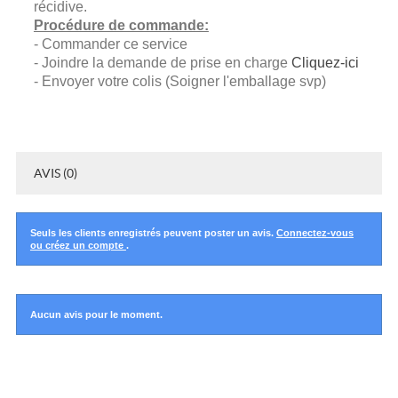
récidive.
Procédure de commande:
- Commander ce service
- Joindre la demande de prise en charge
Cliquez-ici
- Envoyer votre colis (Soigner l'emballage svp)
AVIS (0)
Seuls les clients enregistrés peuvent poster un avis.
Connectez-vous
ou créez un compte
.
Aucun avis pour le moment.