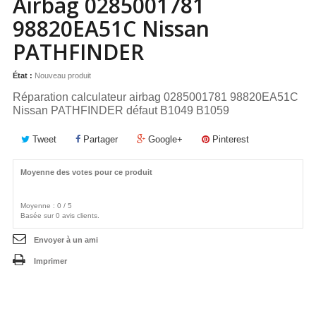
Airbag 0285001781
98820EA51C Nissan
PATHFINDER
État :
Nouveau produit
Réparation calculateur airbag 0285001781 98820EA51C
Nissan
PATHFINDER
défaut B1049 B1059
Tweet
Partager
Google+
Pinterest
Moyenne des votes pour ce produit
Moyenne :
0
/
5
Basée sur
0
avis clients.
Envoyer à un ami
Imprimer