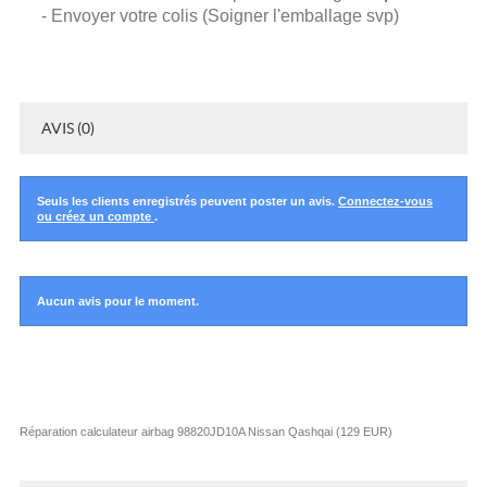
- Envoyer votre colis (Soigner l'emballage svp)
AVIS (0)
Seuls les clients enregistrés peuvent poster un avis.
Connectez-vous
ou créez un compte
.
Aucun avis pour le moment.
Réparation calculateur airbag 98820JD10A Nissan Qashqai
(
129
EUR
)