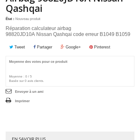
Qashqai
État :
Nouveau produit
Réparation calculateur airbag
98820JD10A Nissan Qashqai code erreur B1049 B1059
Tweet
Partager
Google+
Pinterest
Moyenne des votes pour ce produit
Moyenne :
0
/
5
Basée sur
0
avis clients.
Envoyer à un ami
Imprimer
EN SAVOIR PLUS