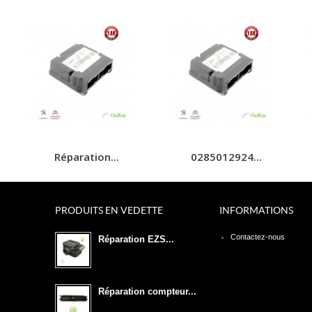
Réparation...
0285012924...
PRODUITS EN VEDETTE
INFORMATIONS
Contactez-nous
Réparation EZS...
Réparation compteur...