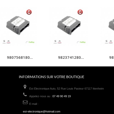
9807568180...
9823741280...
98
INFORMATIONS SUR VOTRE BOUTIQUE
Est Electronique Auto, 52 Rue Louis Pasteur 67117 Ittenheim
Appelez-nous au :
07 49 90 49 19
E-mail :
est-electronique@hotmail.com