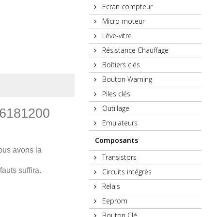
Ecran compteur
Micro moteur
Léve-vitre
Résistance Chauffage
Boîtiers clés
Bouton Warning
Piles clés
Outillage
626181200
Emulateurs
Composants
ous avons la
Transistors
auts suffira.
Circuits intégrés
Relais
Eeprom
Bouton Clé