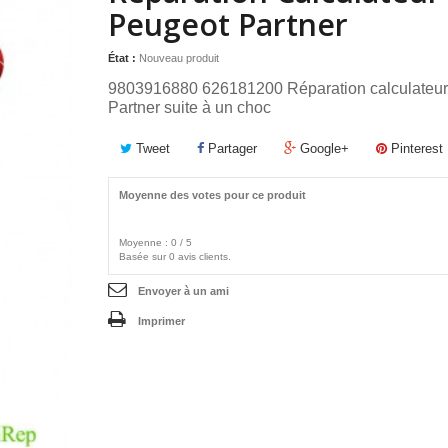
Peugeot Partner
État :
Nouveau produit
9803916880 626181200 Réparation calculateur
Partner suite à un choc
Tweet
Partager
Google+
Pinterest
Moyenne des votes pour ce produit
Moyenne :
0
/
5
Basée sur
0
avis clients.
Envoyer à un ami
Imprimer