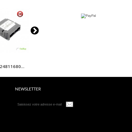
24811680...
603201200...
96644025
NEWSLETTER