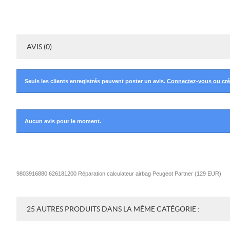
AVIS (0)
Seuls les clients enregistrés peuvent poster un avis.
Connectez-vous ou cr
Aucun avis pour le moment.
9803916880 626181200 Réparation calculateur airbag Peugeot Partner
(
129
EUR
)
25 AUTRES PRODUITS DANS LA MÊME CATÉGORIE :