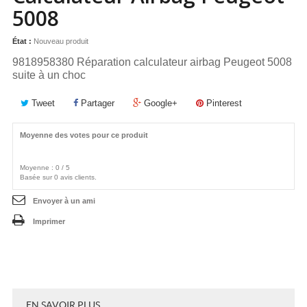
5008
État :
Nouveau produit
9818958380 Réparation calculateur airbag Peugeot 5008
suite à un choc
Tweet
Partager
Google+
Pinterest
Moyenne des votes pour ce produit
Moyenne :
0
/
5
Basée sur
0
avis clients.
Envoyer à un ami
Imprimer
EN SAVOIR PLUS