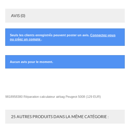
AVIS (0)
Seuls les clients enregistrés peuvent poster un avis.
Connectez-vous
ou créez un compte
.
Aucun avis pour le moment.
9818958380 Réparation calculateur airbag Peugeot 5008
(
129
EUR
)
25 AUTRES PRODUITS DANS LA MÊME CATÉGORIE :