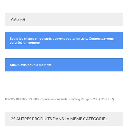
AVIS (0)
Seuls les clients enregistrés peuvent poster un avis.
Connectez-vous
ou créez un compte
.
Aucun avis pour le moment.
602327100 9650136780 Réparation calculateur airbag Peugeot 206
(
129
EUR
)
25 AUTRES PRODUITS DANS LA MÊME CATÉGORIE :