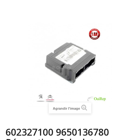
Agrandir l'image
602327100 9650136780