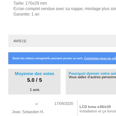
Taille: 170x29 mm
Ecran complet vendue avec sa nappe, montage plus sim
Garantie: 1 an
AVIS (1)
Seuls les clients enregistrés peuvent poster un avis.
Connectez-vous ou cr
Moyenne des votes
Pourquoi donner votre avi
Vous aidez d'autres personn
5.0 / 5
1 avis
17/04/2020
5
/
5
LCD bmw e38/e39
Installation et ça fonc
Jean. Sebastien H.