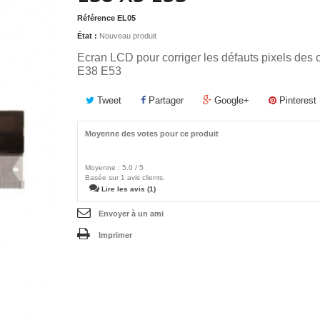
Référence
EL05
État :
Nouveau produit
Ecran LCD pour corriger les défauts pixels d
E38 E53
Tweet
Partager
Google+
Pinterest
Moyenne des votes pour ce produit
Moyenne :
5.0
/
5
Basée sur
1
avis clients.
Lire les avis (1)
Envoyer à un ami
Imprimer