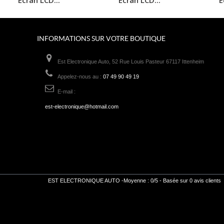
INFORMATIONS SUR VOTRE BOUTIQUE
Est Electronique Auto, 52 Rue Louis Pasteur 67117 Ittenheim
Appelez-nous au :
07 49 90 49 19
E-mail :
est-electronique@hotmail.com
EST ELECTRONIQUE AUTO
-
Moyenne :
0
/
5
- Basée sur
0
avis clients