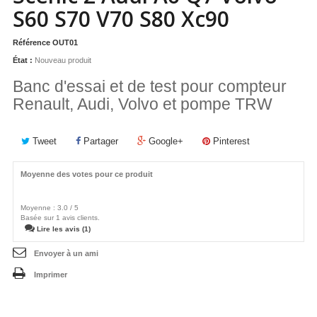
S60 S70 V70 S80 Xc90
Référence
OUT01
État :
Nouveau produit
Banc d'essai et de test pour compteur
Renault, Audi, Volvo et pompe TRW
Tweet
Partager
Google+
Pinterest
Moyenne des votes pour ce produit
Moyenne :
3.0
/
5
Basée sur
1
avis clients.
Lire les avis (1)
Envoyer à un ami
Imprimer