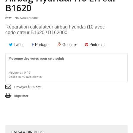
B1620
État :
Nouveau produit
Réparation calculateur airbag hyundai i10
avec
code
erreur B1620 / B162000
Tweet
Partager
Google+
Pinterest
Moyenne des votes pour ce produit
Moyenne :
0
/
5
Basée sur
0
avis clients.
Envoyer à un ami
Imprimer
EN SAVOIR PLUS