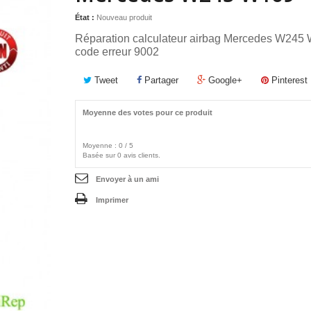
État :
Nouveau produit
Réparation calculateur airbag Mercedes W24
code
erreur 9002
Tweet
Partager
Google+
Pinterest
Moyenne des votes pour ce produit
Moyenne :
0
/
5
Basée sur
0
avis clients.
Envoyer à un ami
Imprimer