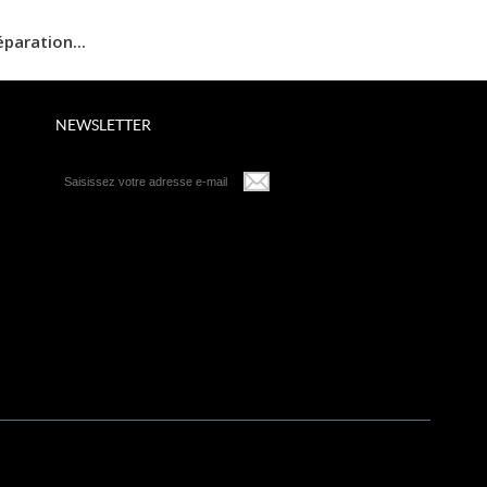
paration...
Réparation...
Réparati
NEWSLETTER