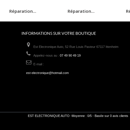
Réparation...
Réparation...
Ré
INFORMATIONS SUR VOTRE BOUTIQUE
Est Electronique Auto, 52 Rue Louis Pasteur 67117 Ittenheim
Appelez-nous au :
07 49 90 49 19
E-mail :
est-electronique@hotmail.com
EST ELECTRONIQUE AUTO
-
Moyenne :
0
/
5
- Basée sur
0
avis clients