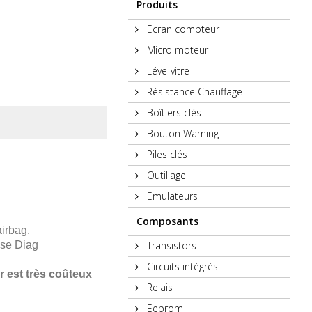
Produits
Ecran compteur
Micro moteur
Léve-vitre
Résistance Chauffage
Boîtiers clés
Bouton Warning
Piles clés
Outillage
Emulateurs
Composants
airbag.
Transistors
ise Diag
Circuits intégrés
r est très coûteux
Relais
Eeprom