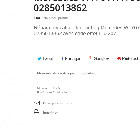
0285013862
État :
Nouveau produit
Réparation calculateur airbag Mercedes W176
0285013862
avec code
erreur B2207
Tweet
Partager
Google+
Pinterest
Moyenne des votes pour ce produit
Moyenne :
0
/
5
Basée sur
0
avis clients.
Envoyer à un ami
Imprimer