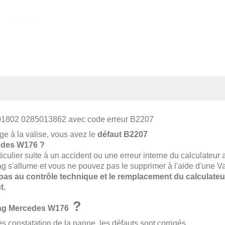
01802 0285013862
avec code
erreur
B2207
ge à la valise, vous avez le
défaut B2207
des W176 ?
iculier suite à un accident ou une erreur interne du calculateur 
ag s'allume et vous ne pouvez pas le supprimer à l'aide d'une V
as au contrôle technique et le remplacement du calculateu
t.
?
bag
Mercedes W176
rès constatation de la panne, les défauts sont corrigés.