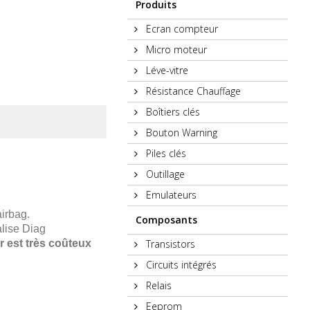
Produits
Ecran compteur
Micro moteur
Léve-vitre
Résistance Chauffage
Boîtiers clés
Bouton Warning
Piles clés
Outillage
Emulateurs
airbag.
Composants
alise Diag
Transistors
r est très coûteux
Circuits intégrés
Relais
Eeprom