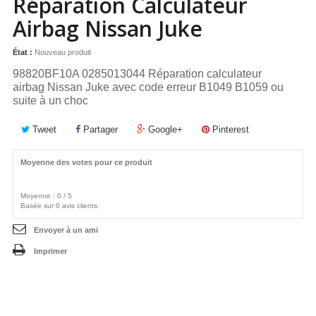
Réparation Calculateur
Airbag Nissan Juke
État :
Nouveau produit
98820BF10A 0285013044 Réparation calculateur
airbag Nissan Juke
avec code erreur B1049 B1059 ou
suite à un choc
Tweet
Partager
Google+
Pinterest
Moyenne des votes pour ce produit
Moyenne :
0
/
5
Basée sur
0
avis clients.
Envoyer à un ami
Imprimer