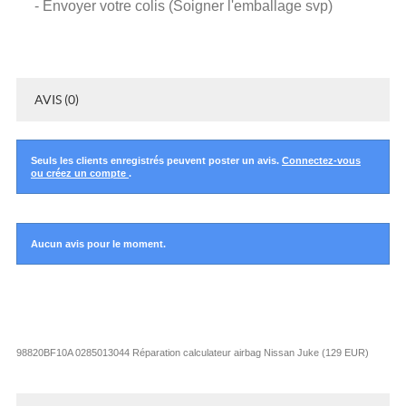
- Envoyer votre colis (Soigner l'emballage svp)
AVIS (0)
Seuls les clients enregistrés peuvent poster un avis.
Connectez-vous
ou créez un compte
.
Aucun avis pour le moment.
98820BF10A 0285013044 Réparation calculateur airbag Nissan Juke
(
129
EUR
)